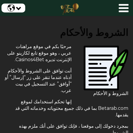
الشروط والأحكام
مرحبًا بكم في
موقع مراهنات
عربي
، وهو موقع تابع لكازينو على
الإنترنت تديره Casinos4Bet.
أنت توافق على الشروط والأحكام
أدناه عندما تنقر على زر “إرسال” أو
“أوافق” عند التسجيل في بيت
عرب.
الشروط و الأحكام
إنها تحكم استخدامك لموقع
Betarab.com بما في ذلك جميع محتوياته وخدماته التي قد
يقدمها.
بمجرد دخولك إلى موقعنا ، فإنك توافق على أنك ملزم بهذه
الشروط.