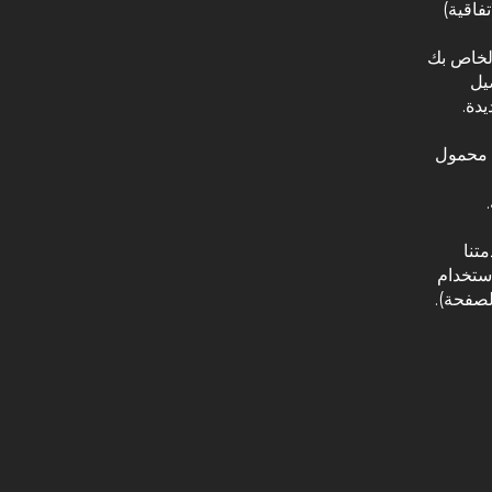
فاقية)
الخاص بك
يل
دة.
ف محمول
تنا
 استخدام
لصفحة).