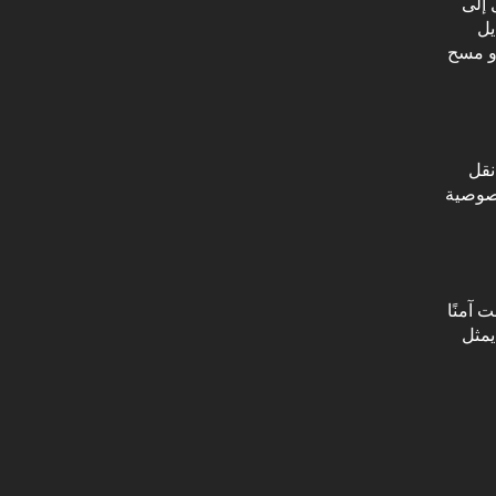
 إلى
يل
أو مسح
 نقل
خصوصية
 آمنًا
 يمثل