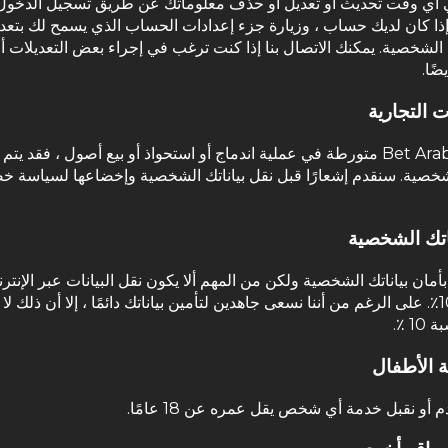
 أي وقت تحديث أو تعديل أو حذف معلوماتك عن طريق تسجيل الدخول
ذا كان لديك حساب ، وزيارة جزء إعدادات الحساب الذي يسمح لك بتعد
الشخصية. يمكنك الاتصال بنا إذا كنت ترغب في إجراء بعض التعديلات 
ًا.
ت التجارية
إذا كانت Bet Arab متورطة في عملية اندماج أو استحواذ أو بيع أصول ، فقد يتم
لشخصية. سنقدم إشعارًا قبل نقل بياناتك الشخصية وإخضاعها لسياسة 
اتك الشخصية
أمان بياناتك الشخصية ولكن من المهم ألا يكون نقل البيانات عبر الإنترنت
بنسبة 100٪. على الرغم من أننا نسعى جاهدين لتأمين بياناتك دائمًا ، إلا أن ذلك لا
1 ٪.
الأطفال
م أو نقبل خدمة أي شخص يقل عمره عن 18 عامًا.