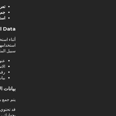
تعر
جمع
است
l Data
أثناء است
استخدامها
سبيل المث
عنوا
الاس
رقم
بيان
بيانات ا
يتم جمع بي
بجهازك ، 