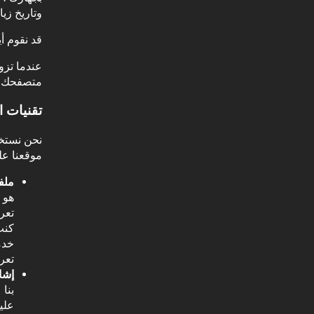
وتاريخ زي
قد نقوم أ
عندما تزو
متصفحك.
تقنيات ا
نحن نستخد
موقعنا عل
ملف
هو 
تعر
كنت
خدم
تعر
إشا
بنا
علي