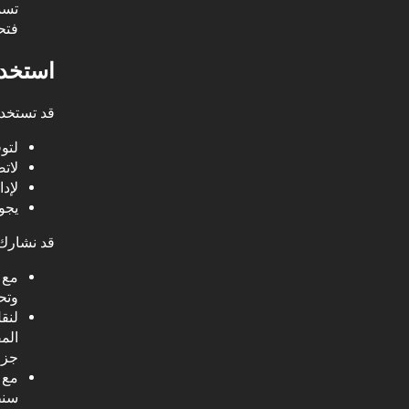
فتح
استخدا
قد تستخدم Bet Arab البيانات الشخصية للأغرا
لتو
لات
لإدا
يجوز
قد نشارك 
مع 
وتح
لنقل
الم
جزء
مع 
سنط