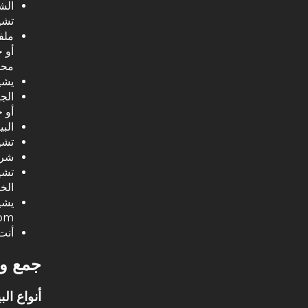
الشر
تشي
ملف
أو 
محف
يشير
الج
أو 
الب
تشي
شرك
تشير
الخ
يشير مو
com
أنت
جمع وا
أنواع ال