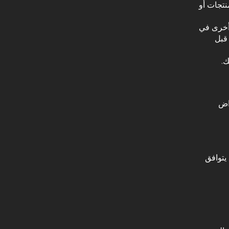
نتجات أو
أخرى في
قبل
ك.
راض
يتوافق