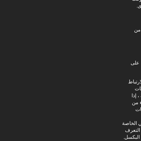
ى.
 من
 على
رتباط
ات
 إذا
ء من
ات
ي الخاصة
 التعرف
البكسل.