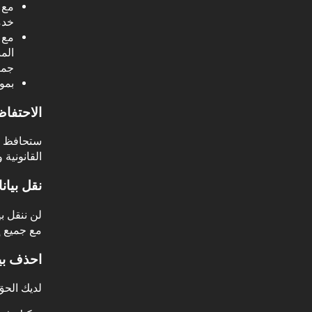
مع 
خدم
مع 
الم
جمي
بمو
الاحتفاظ
القانونية 
نقل بيان
لن ننقل ب
مع جميع إ
احذف بي
لديك الح