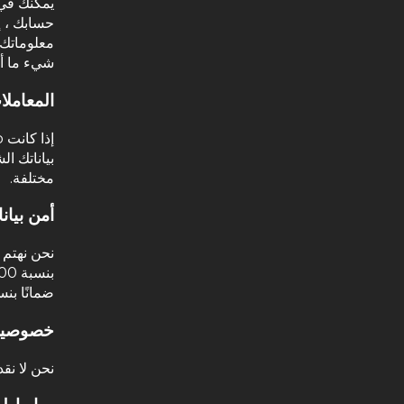
يمكنك في
حسابك ، إ
معلوماتك 
شيء ما أيض
المعاملا
بياناتك ا
مختلفة.
أمن بيان
نحن نهتم ب
ضمانًا بنسبة 0
خصوصية 
نحن لا نقد