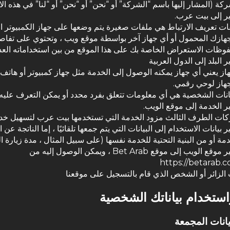
كة (المشار إليها باسم “الشركة” أو “نحن” أو “نحن” أو “لنا” في هذه الات
ر إلى بيت عرب.
ات تعريف الارتباط هي ملفات صغيرة يتم وضعها على جهاز الكمبيوتر 
جهازك المحمول أو أي جهاز آخر بواسطة موقع ويب ، وتحتوي على تفاص
وظات الاستعراض الخاصة بك على هذا الموقع من بين استخداماته العدي
 البلد إلى الدول العربية
هاز يعني أي جهاز يمكنه الوصول إلى الخدمة مثل جهاز كمبيوتر أو هات
جهاز لوحي رقمي.
يانات الشخصية هي أي معلومات تتعلق بفرد محدد أو يمكن التعرف عليه.
ر الخدمة إلى موقع الويب.
ات الطرف الثالث مزود الخدمة التي تستخدمها بيت عرب لتسهيل خدم
 بيانات الاستخدام إلى البيانات التي يتم جمعها تلقائيًا ، إما الناتجة عن
دمة أو من البنية التحتية للخدمة نفسها (على سبيل المثال ، مدة زيارة ا
قع الويب إلى موقع Bet Arab ، ويمكن الوصول إليه من
https://betarab.
 الزائر أو الشخص الذي قام بالتسجيل على موقعنا
ستخدام بياناتك الشخصية
بيانات المجمعة