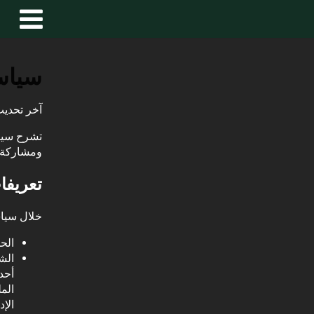
سياس
آخر تحديث: 20 مارس 
ومشاركة م
تعريفا
خلال سياس
الح
الش
الم
الإد