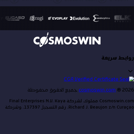
روابط سريعة
2026
®
cosmoswin.com
جميع الحقوق محفوظة
Cosmoswin.com مملوك لشركة Final Enterprises N.V. Kaya
Richard J. Beaujon z/n Curaçao، رقم التسجيل 137397، وشركة
Netglenn Ltd، 75 Prodromou Avenue، Oneworld Parkview
House، 2063، نيقوسيا، قبرص، رقم التسجيل HE395586، التي تعمل
كوكيل دفع. يعمل موقع Cosmoswin.com بموجب ترخيص
(ترخيص CGA رقم OGL/2024/420/0675) في كوراساو.